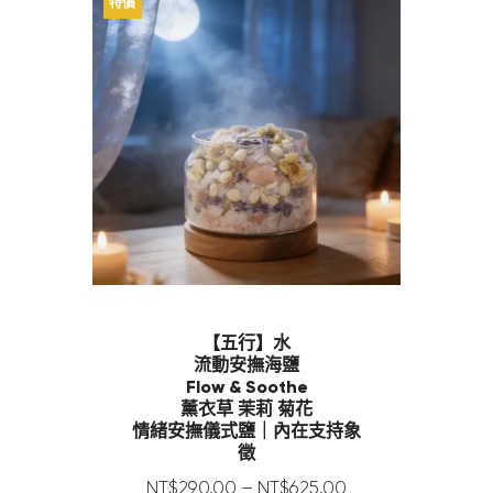
特價
【五行】水
流動安撫海鹽
Flow & Soothe
薰衣草 茉莉 菊花
情緒安撫儀式鹽｜內在支持象
徵
NT$
290
.
00
–
NT$
625
.
00