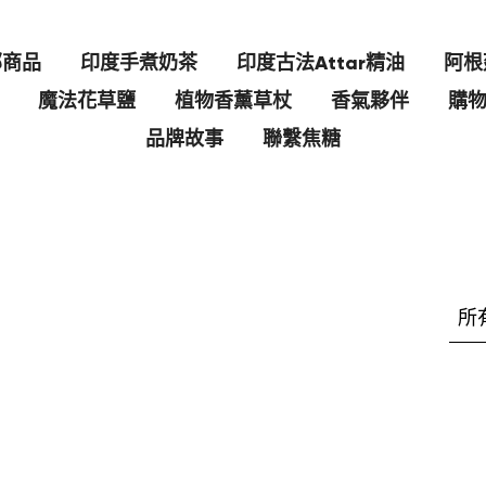
部商品
印度手煮奶茶
印度古法Attar精油
阿根
魔法花草鹽
植物香薰草杖
香氣夥伴
購
品牌故事
聯繫焦糖
所