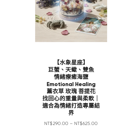
【水象星座】
巨蟹、天蠍、雙魚
情緒療癒海鹽
Emotional Healing
薰衣草 玫瑰 菩提花
找回心的重量與柔軟｜
適合為情緒打造專屬結
界
NT$
290
.
00
–
NT$
625
.
00