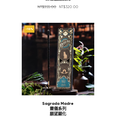
NT$
355
.
00
NT$
320
.
00
-10%
Sagrada Madre
靈儀系列
願望顯化