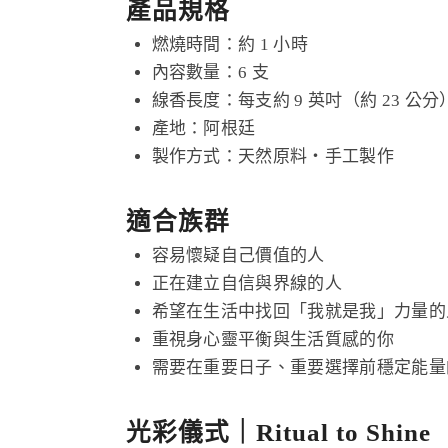
產品規格
燃燒時間：約 1 小時
內容數量：6 支
線香長度：每支約 9 英吋（約 23 公分
產地：阿根廷
製作方式：天然原料・手工製作
適合族群
容易懷疑自己價值的人
正在建立自信與界線的人
希望在生活中找回「我就是我」力量的
重視身心靈平衡與生活質感的你
需要在重要日子、重要選擇前穩定能量
光彩儀式｜Ritual to Shine