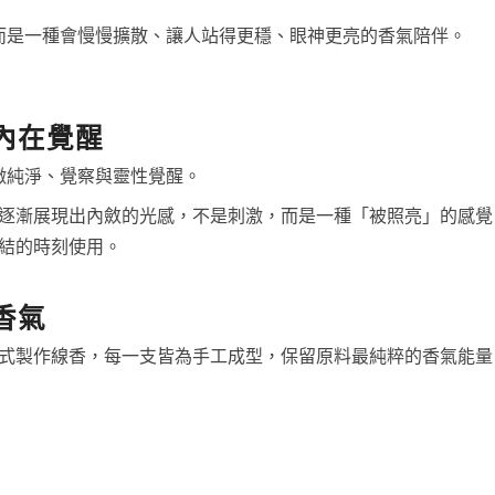
味，而是一種會慢慢擴散、讓人站得更穩、眼神更亮的香氣陪伴。
內在覺醒
徵純淨、覺察與靈性覺醒。
逐漸展現出內斂的光感，不是刺激，而是一種「被照亮」的感覺
結的時刻使用。
香氣
自然的方式製作線香，每一支皆為手工成型，保留原料最純粹的香氣能量