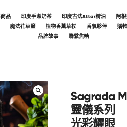
部商品
印度手煮奶茶
印度古法Attar精油
阿根
魔法花草鹽
植物香薰草杖
香氣夥伴
購
品牌故事
聯繫焦糖
Sagrada M
靈儀系列
光彩耀眼