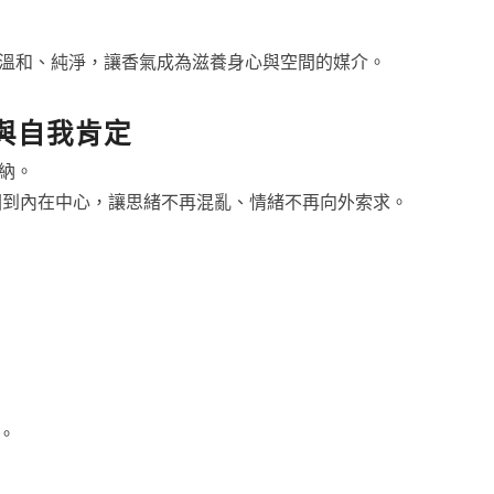
溫和、純淨，讓香氣成為滋養身心與空間的媒介。
與自我肯定
納。
你回到內在中心，讓思緒不再混亂、情緒不再向外索求。
。