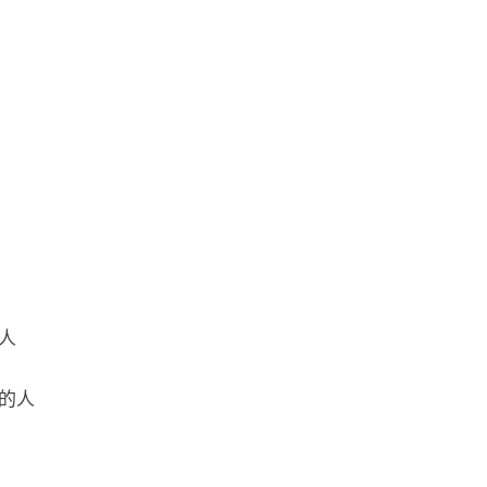
）
人
的人