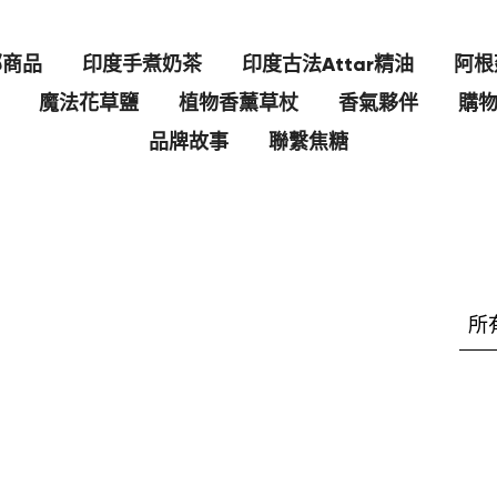
部商品
印度手煮奶茶
印度古法Attar精油
阿根
魔法花草鹽
植物香薰草杖
香氣夥伴
購
品牌故事
聯繫焦糖
所