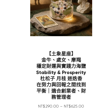
【土象星座】
金牛、處女、摩羯
穩定財運與實踐力海鹽
Stability & Prosperity
杜松子 月桂 迷迭香
在努力與回報之間找到
平衡｜適合創業者、財
務管理者
NT$
290
.
00
–
NT$
625
.
00