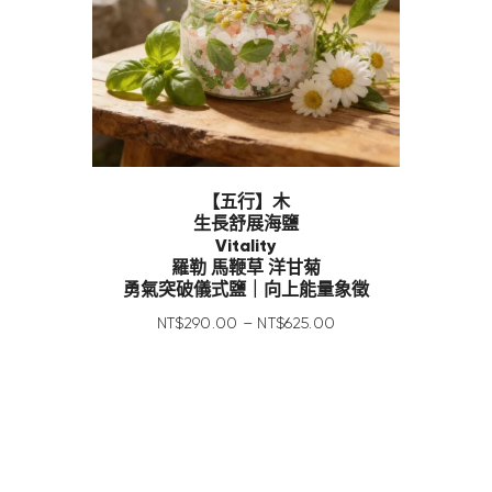
【五行】木
生長舒展海鹽
Vitality
羅勒 馬鞭草 洋甘菊
勇氣突破儀式鹽｜向上能量象徵
NT$
290
.
00
–
NT$
625
.
00