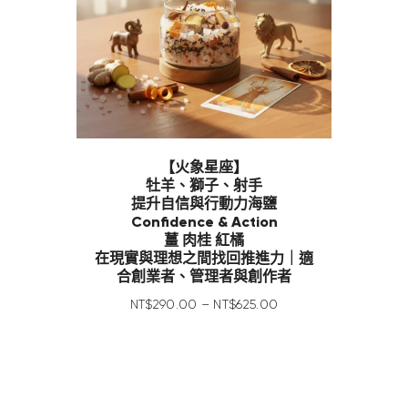
【火象星座】
牡羊、獅子、射手
提升自信與行動力海鹽
Confidence & Action
薑 肉桂 紅橘
在現實與理想之間找回推進力｜適
合創業者、管理者與創作者
NT$
290
.
00
–
NT$
625
.
00