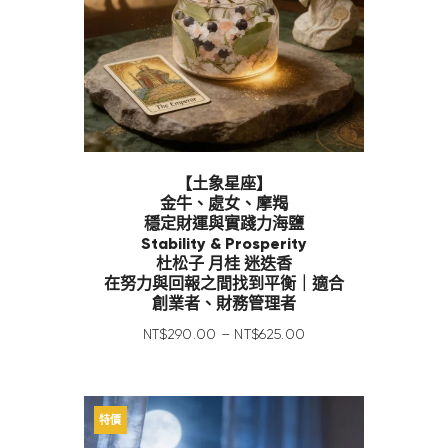
【土象星座】
金牛、處女、摩羯
穩定財運與實踐力海鹽
Stability & Prosperity
杜松子 月桂 迷迭香
在努力與回報之間找到平衡｜適合
創業者、財務管理者
NT$
290
.
00
–
NT$
625
.
00
特價