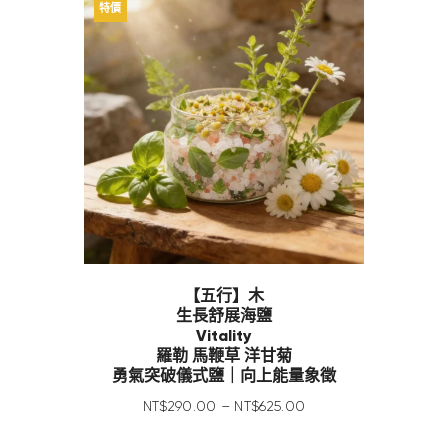
特價
【五行】木
生長舒展海鹽
Vitality
羅勒 馬鞭草 洋甘菊
勇氣突破儀式鹽｜向上能量象徵
NT$
290
.
00
–
NT$
625
.
00