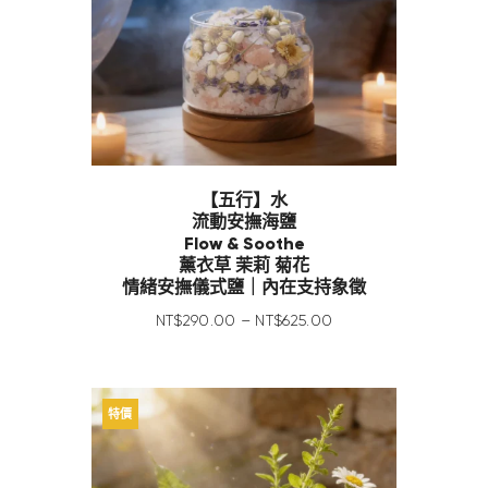
【五行】水
流動安撫海鹽
Flow & Soothe
薰衣草 茉莉 菊花
情緒安撫儀式鹽｜內在支持象徵
NT$
290
.
00
–
NT$
625
.
00
特價