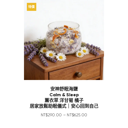
特價
安神舒眠海鹽
Calm & Sleep
薰衣草 洋甘菊 橘子
居家放鬆助眠儀式｜安心回到自己
NT$
290
.
00
–
NT$
625
.
00