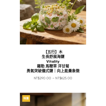
【五行】木
生長舒展海鹽
Vitality
羅勒 馬鞭草 洋甘菊
勇氣突破儀式鹽｜向上能量象徵
NT$
290
.
00
–
NT$
625
.
00
特價