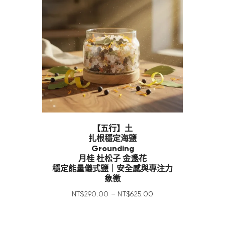
【五行】土
扎根穩定海鹽
Grounding
月桂 杜松子 金盞花
穩定能量儀式鹽｜安全感與專注力
象徵
NT$
290
.
00
–
NT$
625
.
00