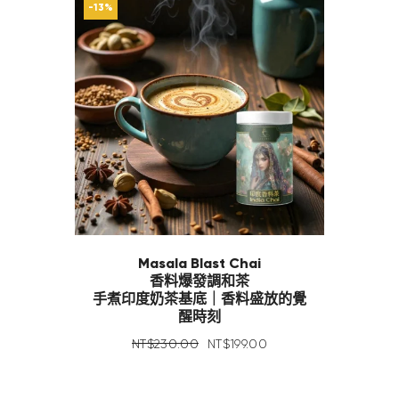
-13%
Masala Blast Chai
香料爆發調和茶
手煮印度奶茶基底｜香料盛放的覺
醒時刻
NT$
230
.
00
NT$
199
.
00