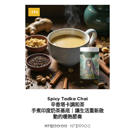
-13%
Spicy Tadka Chai
辛香塔卡調和茶
手煮印度奶茶基底｜讓生活重新啟
動的暖熱節奏
NT$
230
.
00
NT$
199
.
00