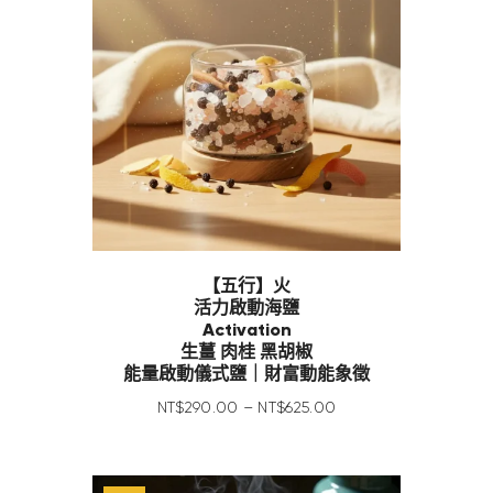
【五行】火
活力啟動海鹽
Activation
生薑 肉桂 黑胡椒
能量啟動儀式鹽｜財富動能象徵
NT$
290
.
00
–
NT$
625
.
00