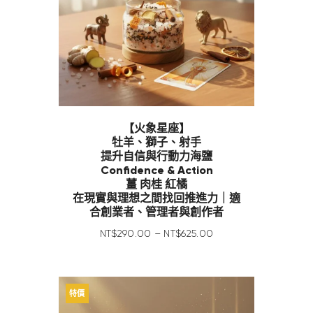
【火象星座】
牡羊、獅子、射手
提升自信與行動力海鹽
Confidence & Action
薑 肉桂 紅橘
在現實與理想之間找回推進力｜適
合創業者、管理者與創作者
NT$
290
.
00
–
NT$
625
.
00
特價