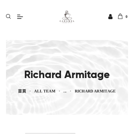
0
Richard Armitage
首頁
ALL TEAM
...
RICHARD ARMITAGE