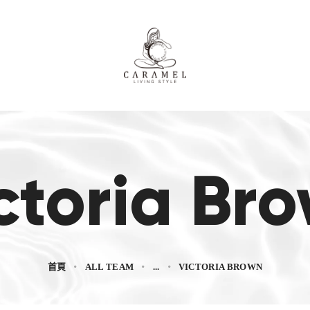
ctoria Br
首頁
ALL TEAM
...
VICTORIA BROWN