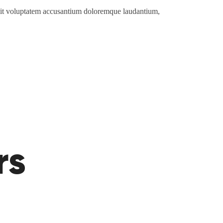
r sit voluptatem accusantium doloremque laudantium,
rs