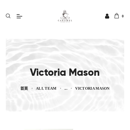
0
Victoria Mason
首頁
ALL TEAM
...
VICTORIA MASON