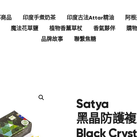
部商品
印度手煮奶茶
印度古法Attar精油
阿根
魔法花草鹽
植物香薰草杖
香氣夥伴
購
品牌故事
聯繫焦糖
Satya
黑晶防護複
Black Cryst