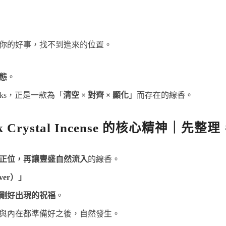
你的好事，找不到進來的位置。
態
。
 Sticks，正是一款為「
清空 × 對齊 × 顯化
」而存在的線香。
k Crystal Incense 的核心精神｜先
正位，再讓豐盛自然流入
的線香。
over）」
剛好出現的祝福
。
與內在都準備好之後，自然發生。