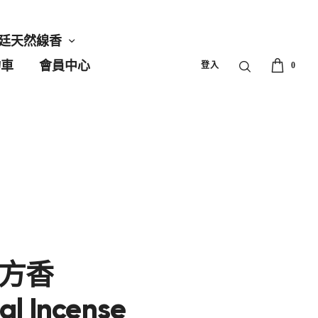
廷天然線香
物車
會員中心
登入
0
方香
al Incense