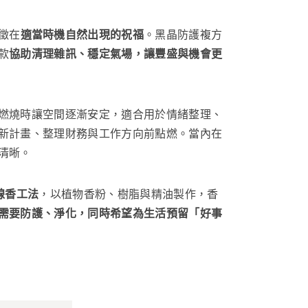
徵在
適當時機自然出現的祝福
。黑晶防護複方
款
協助清理雜訊、穩定氣場，讓豐盛與機會更
燃燒時讓空間逐漸安定，適合用於情緒整理、
新計畫、整理財務與工作方向前點燃。當內在
清晰。
工線香工法
，以植物香粉、樹脂與精油製作，香
需要防護、淨化，同時希望為生活預留「好事