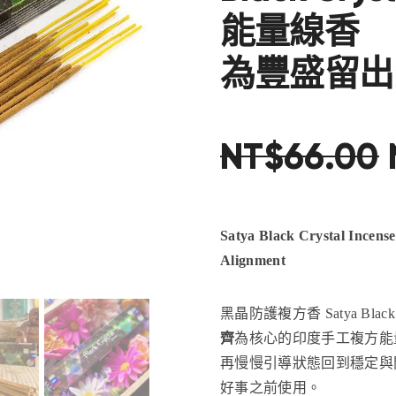
能量線香
為豐盛留出
NT$
66
.
00
Satya Black Crystal Incens
Alignment
黑晶防護複方香 Satya Black C
齊
為核心的印度手工複方能
再慢慢引導狀態回到穩定與
好事之前使用。