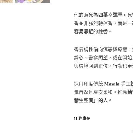
他的意象為
四葉幸運草
，象
香並非強烈轉運香，而是一
容易靠近
的線香。
香氣調性偏向沉靜與療癒，
靜心、書寫願望，或在開始
與環境回到正位，行動也更
採用印度傳統
Masala 手
氣自然且層次柔和。推薦
給
發生空間」的人。
11 件庫存