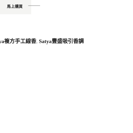
馬上購買
tya複方手工線香
Satya豐盛吸引香調
,