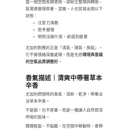
當一個空間長期使用、卻缺乏整理與轉換，
氣場會變得厚重、混雜，人也容易出現以下
狀態：
注意力渙散
思考變慢
明明沒做什麼，卻感到疲累
尤加利對應的正是「清氣、理氣、換氣」。
它不做情緒深層處理，而是先把
環境與意識
的空氣品質調整好
。
香氣描述｜清爽中帶著草本
辛香
尤加利燃燒時的香氣，清新、乾淨，帶著淡
淡草本辛香。
不是甜，也不厚重，而是一種讓人自然想深
呼吸的氣味。
煙霧輕盈、不黏膩，在空間中移動時，會帶