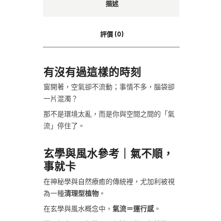
描述
評價 (0)
有沒有過這樣的時刻
窗開著，空氣卻不流動；事情不多，腦袋卻
一片混濁？
那不是環境太亂，而是你與空間之間的「氣
流」停住了。
玄學與風水參考｜氣不順，
事就卡
在神秘學與自然療癒的傳統裡，尤加利被視
為一種
清理型植物
。
在玄學與風水概念中，
氣流＝運行感
。