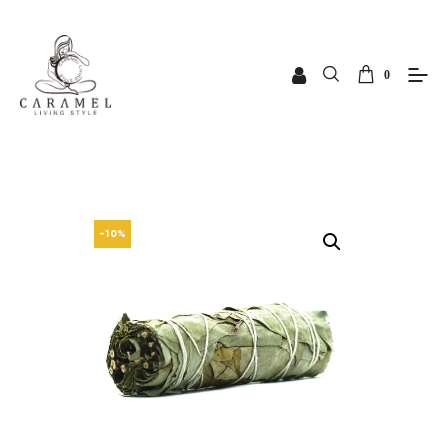
0
-10%