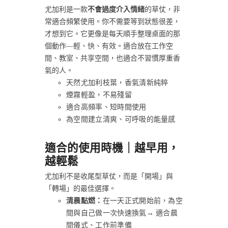
尤加利是一款
不會過度介入情緒
的草仗，非
常適合頻繁使用。你不需要等到狀態很差，
才想到它。它更像是每天順手整理桌面的那
個動作—輕、快、有效。適合放在工作空
間、教室、共享空間，也適合不習慣厚重香
氣的人。
天然尤加利枝葉，香氣清新純粹
煙霧輕盈，不易殘留
適合高頻率、短時間使用
為空間建立清爽、可呼吸的能量感
適合的使用時機｜越早用，
越輕鬆
尤加利不是收尾型草仗，而是「開場」與
「轉場」的最佳選擇。
清晨點燃：
在一天正式開始前，為空
間與自己做一次快速換氣→ 適合晨
間儀式、工作前準備