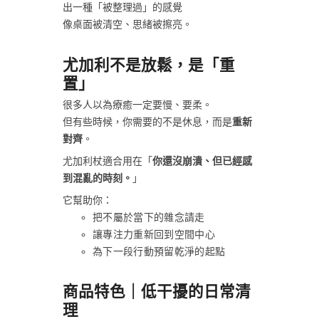
出一種「被整理過」的感覺
像桌面被清空、思緒被擦亮。
尤加利不是放鬆，是「重
置」
很多人以為療癒一定要慢、要柔。
但有些時候，你需要的不是休息，而是
重新
對齊
。
尤加利杖適合用在「
你還沒崩潰、但已經感
到混亂的時刻。
」
它幫助你：
把不屬於當下的雜念請走
讓專注力重新回到空間中心
為下一段行動預留乾淨的起點
商品特色｜低干擾的日常清
理