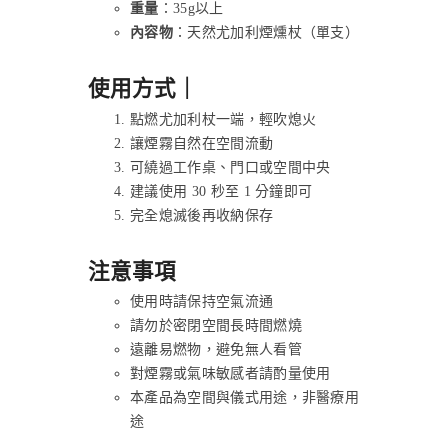
重量
：35g以上
內容物
：天然尤加利煙燻杖（單支）
使用方式｜
點燃尤加利杖一端，輕吹熄火
讓煙霧自然在空間流動
可繞過工作桌、門口或空間中央
建議使用 30 秒至 1 分鐘即可
完全熄滅後再收納保存
注意事項
使用時請保持空氣流通
請勿於密閉空間長時間燃燒
遠離易燃物，避免無人看管
對煙霧或氣味敏感者請酌量使用
本產品為空間與儀式用途，非醫療用
途