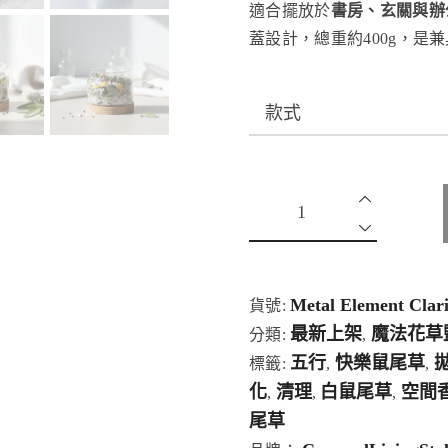
適合擺放於
書房、玄關與辦
蓋設計，總重約400g，是
Metal Element Clari
貨號:
最新上架
魔法花草
分類:
,
五行
快樂鼠尾草
標籤:
,
,
化
清理
白鼠尾草
空間
,
,
,
尾草