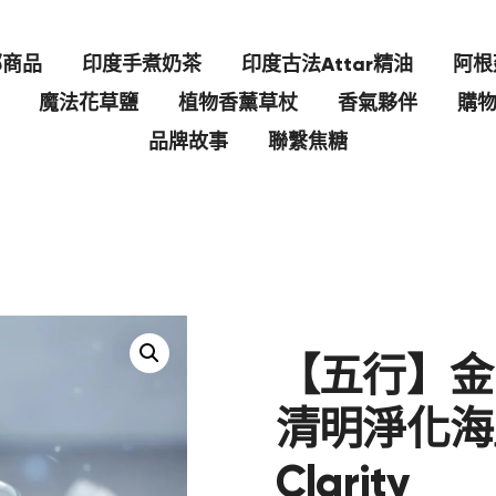
部商品
印度手煮奶茶
印度古法Attar精油
阿根
魔法花草鹽
植物香薰草杖
香氣夥伴
購
品牌故事
聯繫焦糖
【五行】金
清明淨化海
Clarity