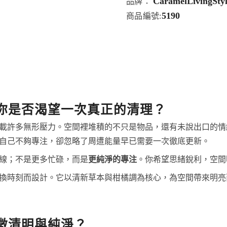
CaramelLivingSty
品牌：
5190
商品編號:
你是否渴望一次真正的清理？
載許多無形壓力。空間裡堆積的不只是物品，還有未說出口的情
自己不夠專注，卻忽略了周遭能量早已需要一次徹底更新。
線；不是更多忙碌，而是
更純淨的專注
。你希望思緒銳利，空間
換時刻而設計。它以清新草本與柑橘調為核心，為空間帶來明亮
徵清明與純淨？