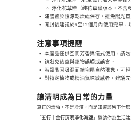
淨化花草鹽（花草鹽已加入專屬複方精
淨化花草鹽（純花草鹽版本，不含精油
建議置於陰涼乾燥處保存，避免陽光直
開封後建議於6至12個月內使用完畢，
注意事項提醒
本產品僅供空間芳香與儀式使用，請勿
請避免孩童與寵物誤觸或誤食。
若鹽晶因吸濕而結塊屬自然現象，可輕
對特定植物或精油氣味敏感者，建議先
讓清明成為日常的力量
真正的清晰，不是冷漠，而是知道該留下什麼
「
五行｜金行清明淨化海鹽
」邀請你為生活建