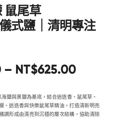
檬 鼠尾草
儀式鹽｜清明專注
0
–
NT$
625
.
00
以海鹽與黑鹽為基底，結合迷迭香、鼠尾草、
檬、迷迭香與快樂鼠尾草精油，打造清新明亮
橘調形成由清亮到沉穩的層次結構，協助清除