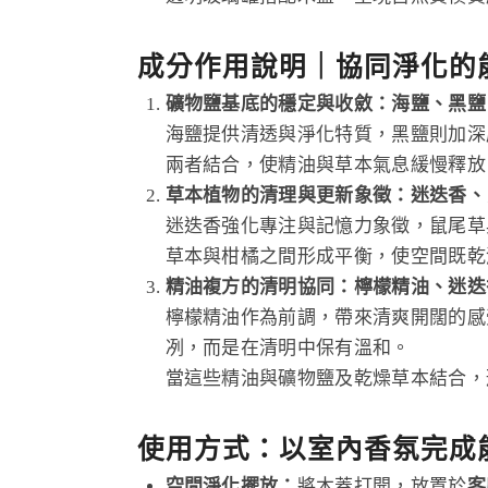
成分作用說明｜
協同淨化的
礦物鹽基底的穩定與收斂：海鹽、黑鹽
海鹽提供清透與淨化特質，黑鹽則加深
兩者結合，使精油與草本氣息緩慢釋放
草本植物的清理與更新象徵：迷迭香、
迷迭香強化專注與記憶力象徵，鼠尾草
草本與柑橘之間形成平衡，使空間既乾
精油複方的清明協同：檸檬精油、迷迭
檸檬精油作為前調，帶來清爽開闊的感
冽，而是在清明中保有溫和。
當這些精油與礦物鹽及乾燥草本結合，
使用方式：以室內香氛完成
空間淨化擺放：
將木蓋打開，放置於
客