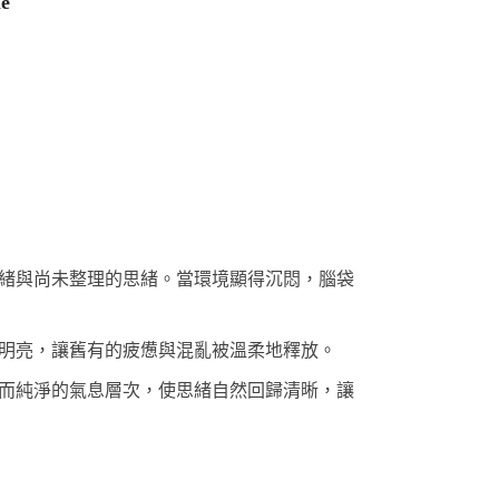
le
緒與尚未整理的思緒。當環境顯得沉悶，腦袋
明亮，讓舊有的疲憊與混亂被溫柔地釋放。
而純淨的氣息層次，使思緒自然回歸清晰，讓