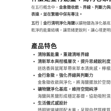
在五行概念中，
金象徵收斂、界線、判斷力與
表達，並在繁雜中保有專注。
五行｜金行清明淨化海鹽
以礦物鹽為淨化基底
乾淨的能量結構，讓思緒更銳利，讓心境更明
產品特色
清除舊能量，重建清晰界線
清新草本與柑橘層次，提升思緒銳利度
迷迭香與鼠尾草帶來草本清爽感，檸檬
金行象徵，強化界線與判斷力
金象徵收斂與淨化，將海鹽擺放於空間
礦物鹽淨化基底，維持空間純淨
海鹽與黑鹽形成穩定基礎，協助吸附濕
生活儀式感設計
透明玻璃罐搭配木蓋，呈現自然質樸質