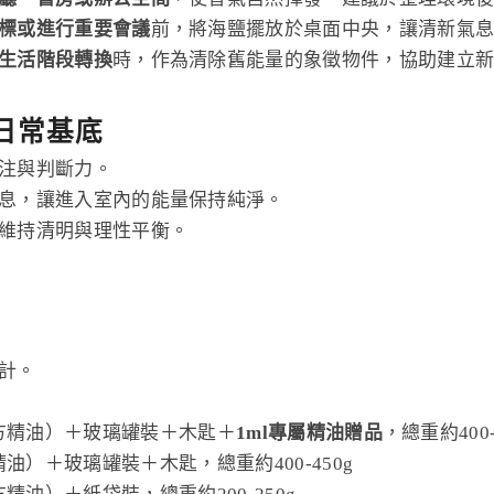
標或進行重要會議
前，將海鹽擺放於桌面中央，讓清新氣
生活階段轉換
時，作為清除舊能量的象徵物件，協助建立
日常基底
注與判斷力。
息，讓進入室內的能量保持純淨。
維持清明與理性平衡。
計。
方精油）＋玻璃罐裝＋木匙＋
1ml專屬精油贈品
，總重約400-
）＋玻璃罐裝＋木匙，總重約400-450g