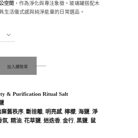
公空間
，作為淨化與專注象徵。玻璃罐搭配木
兼具生活儀式感與純淨能量的日常選品。
加入購物車
ty & Purification Ritual Salt
鹽
拋棄舊秩序
斷捨離
明亮感
檸檬
海鹽
淨
,
,
,
,
,
香氛
精油
花草鹽
迷迭香
金行
黑鹽
鼠
,
,
,
,
,
,