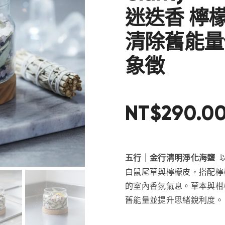
迷迭香 檸
清除舊能量
象徵
NT$
290
.
0
五行｜金行清明淨化海鹽
白鼠尾草與檸檬皮，搭配檸
的室內香氛氣息。草本與柑
舊能量並提升思緒銳利度。