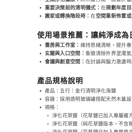
重要決策前的清明儀式：
在
規劃年度目
搬家或轉換階段時：
在
空間重新佈置或
使用場景推薦：讓純淨成為
書房與工作室：
維持思緒清晰，提升專
玄關與入口空間：
象徵清除外界混濁氣
會議與創意空間：
在討論與腦力激盪時
產品規格說明
產品：五行｜金行清明淨化海鹽
容器：採用透明玻璃罐搭配天然木蓋設
規格：
淨化花草鹽（花草鹽已加入專屬複
淨化花草鹽（純花草鹽版本，不含精油