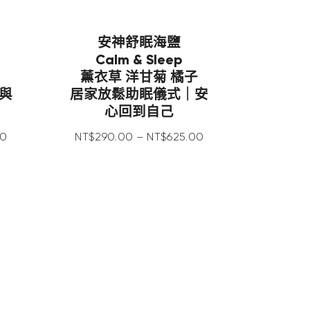
安神舒眠海鹽
Calm & Sleep
薰衣草 洋甘菊 橘子
與
居家放鬆助眠儀式｜安
心回到自己
0
NT$
290
.
00
–
NT$
625
.
00