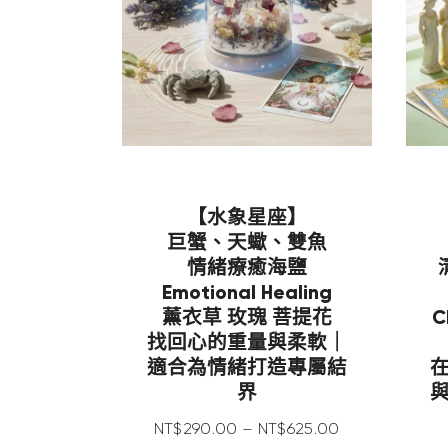
【水象星座】
巨蟹、天蠍、雙魚
情緒療癒海鹽
Emotional Healing
薰衣草 玫瑰 菩提花
C
找回心的重量與柔軟｜
適合為情緒打造專屬結
界
NT$
290
.
00
–
NT$
625
.
00