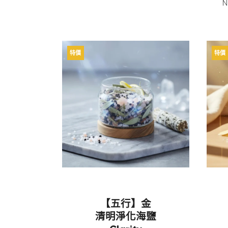
N
特價
特價
【五行】金
清明淨化海鹽