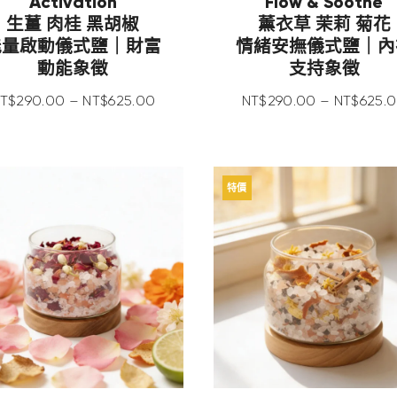
Activation
Flow & Soothe
生薑 肉桂 黑胡椒
薰衣草 茉莉 菊花
能量啟動儀式鹽｜財富
情緒安撫儀式鹽｜內
動能象徵
支持象徵
T$
290
.
00
–
NT$
625
.
00
NT$
290
.
00
–
NT$
625
.
0
特價