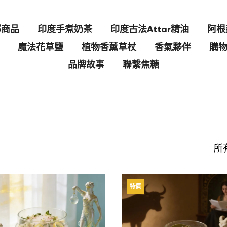
部商品
印度手煮奶茶
印度古法Attar精油
阿根
魔法花草鹽
植物香薰草杖
香氣夥伴
購
品牌故事
聯繫焦糖
所
特價