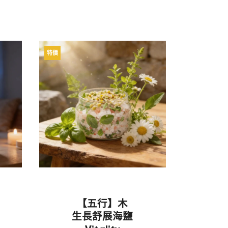
特價
【五行】木
生長舒展海鹽