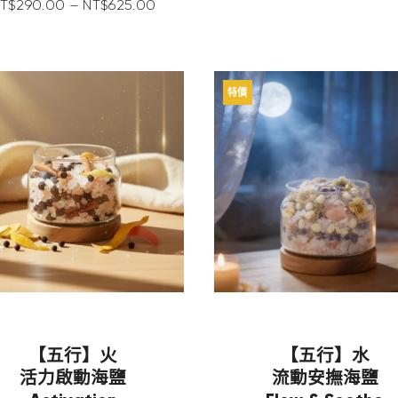
T$
290
.
00
–
NT$
625
.
00
特價
【五行】火
【五行】水
活力啟動海鹽
流動安撫海鹽