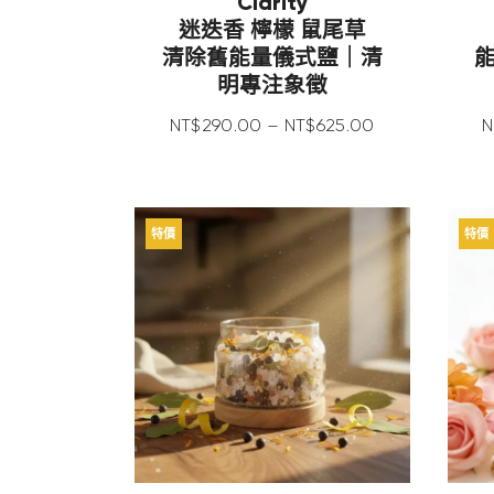
Clarity
迷迭香 檸檬 鼠尾草
清除舊能量儀式鹽｜清
明專注象徵
NT$
290
.
00
–
NT$
625
.
00
N
特價
特價