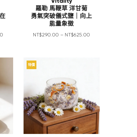
Vitality
羅勒 馬鞭草 洋甘菊
在
勇氣突破儀式鹽｜向上
能量象徵
0
NT$
290
.
00
–
NT$
625
.
00
特價