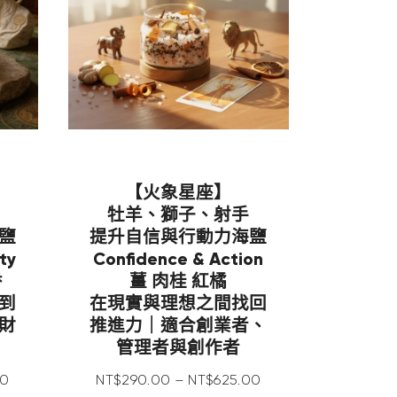
【火象星座】
牡羊、獅子、射手
鹽
提升自信與行動力海鹽
ty
Confidence & Action
香
薑 肉桂 紅橘
到
在現實與理想之間找回
財
推進力｜適合創業者、
管理者與創作者
0
NT$
290
.
00
–
NT$
625
.
00