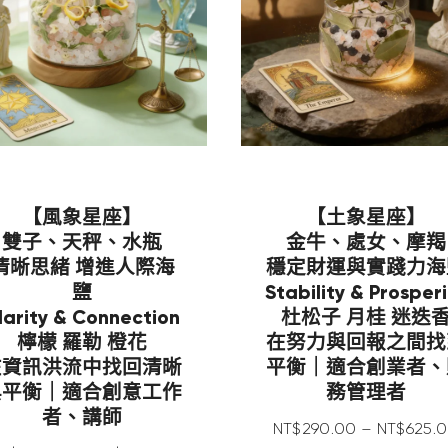
【風象星座】
【土象星座】
雙子、天秤、水瓶
金牛、處女、摩羯
清晰思緒 增進人際海
穩定財運與實踐力海
鹽
Stability & Prosperi
larity & Connection
杜松子 月桂 迷迭
檸檬 羅勒 橙花
在努力與回報之間找
在資訊洪流中找回清晰
平衡｜適合創業者、
與平衡｜適合創意工作
務管理者
者、講師
NT$
290
.
00
–
NT$
625
.
0