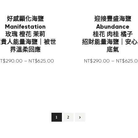
好感顯化海鹽
迎接豐盛海鹽
Manifestation
Abundance
玫瑰 橙花 茉莉
桂花 肉桂 橘子
招貴人能量海鹽｜被世
招財能量海鹽｜安心
界溫柔回應
底氣
T$
290
.
00
–
NT$
625
.
00
NT$
290
.
00
–
NT$
625
.
0
→
1
2