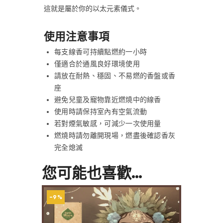
這就是屬於你的以太元素儀式。
使用注意事項
每支線香可持續點燃約一小時
僅適合於通風良好環境使用
請放在耐熱、穩固、不易燃的香盤或香
座
避免兒童及寵物靠近燃燒中的線香
使用時請保持室內有空氣流動
若對煙氣敏感，可減少一次使用量
燃燒時請勿離開現場，燃盡後確認香灰
完全熄滅
您可能也喜歡…
-9%