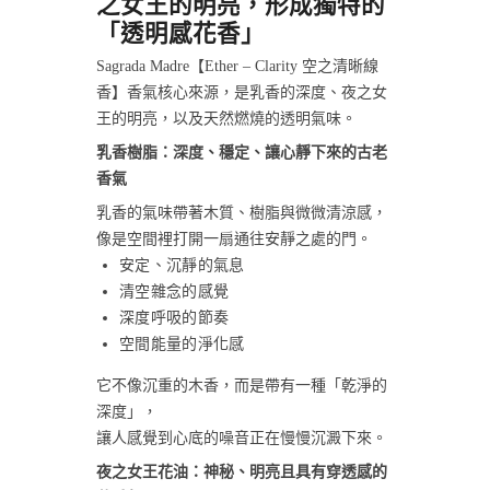
之女王的明亮，形成獨特的
「透明感花香」
Sagrada Madre【Ether – Clarity 空之清晰線
香】香氣核心來源，是乳香的深度、夜之女
王的明亮，以及天然燃燒的透明氣味。
乳香樹脂：深度、穩定、讓心靜下來的古老
香氣
乳香的氣味帶著木質、樹脂與微微清涼感，
像是空間裡打開一扇通往安靜之處的門。
安定、沉靜的氣息
清空雜念的感覺
深度呼吸的節奏
空間能量的淨化感
它不像沉重的木香，而是帶有一種「乾淨的
深度」，
讓人感覺到心底的噪音正在慢慢沉澱下來。
夜之女王花油：神秘、明亮且具有穿透感的