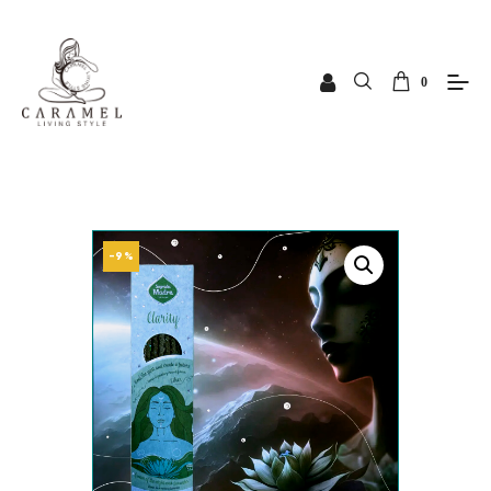
0
-9%