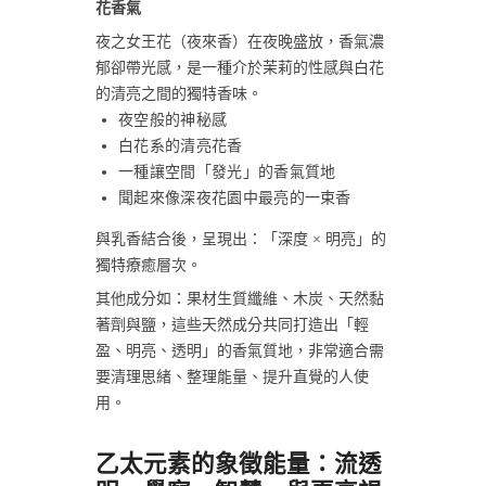
花香氣
夜之女王花（夜來香）在夜晚盛放，香氣濃
郁卻帶光感，是一種介於茉莉的性感與白花
的清亮之間的獨特香味。
夜空般的神秘感
白花系的清亮花香
一種讓空間「發光」的香氣質地
聞起來像深夜花園中最亮的一束香
與乳香結合後，呈現出：「深度 × 明亮」的
獨特療癒層次。
其他成分如：果材生質纖維、木炭、天然黏
著劑與鹽，這些天然成分共同打造出「輕
盈、明亮、透明」的香氣質地，非常適合需
要清理思緒、整理能量、提升直覺的人使
用。
乙太元素的象徵能量：流透