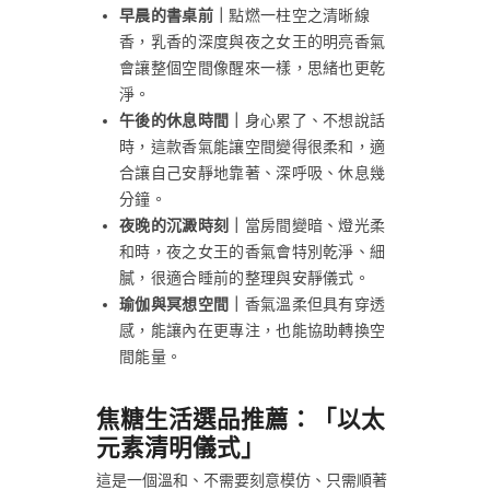
早晨的書桌前｜
點燃一柱空之清晰線
香，乳香的深度與夜之女王的明亮香氣
會讓整個空間像醒來一樣，思緒也更乾
淨。
午後的休息時間｜
身心累了、不想說話
時，這款香氣能讓空間變得很柔和，適
合讓自己安靜地靠著、深呼吸、休息幾
分鐘。
夜晚的沉澱時刻｜
當房間變暗、燈光柔
和時，夜之女王的香氣會特別乾淨、細
膩，很適合睡前的整理與安靜儀式。
瑜伽與冥想空間｜
香氣溫柔但具有穿透
感，能讓內在更專注，也能協助轉換空
間能量。
焦糖生活選品推薦：「以太
元素清明儀式」
這是一個溫和、不需要刻意模仿、只需順著