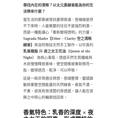
尋找內在的清晰？以太元素線香能為你的生
活帶來什麼？
當生活的節奏被資訊塞得很滿、思緒總是停
不下來時，人最需要的往往不是強烈刺激，
而是一種能讓心「重新變得透明」的力量。
Sagrada Madre【Ether – Clarity 空之清晰
線香】
來自阿根廷天然手工製作，以珍貴的
乳香樹脂
與
夜之女王花油（Queen of the
Night）
為核心香氣，透過天然生質纖維與
木炭慢慢釋放香味，使空間像被重新擦亮一
般，變得透亮、乾淨、可以呼吸。
這是一款非常適合冥想、思緒整理、靈感啟
動與重整空間能量的天然線香。香氣不濃、
不重、卻具有很清楚的穿透感，讓人能在安
靜之中把心的輪廓找回來。
香氣特色：乳香的深度 × 夜