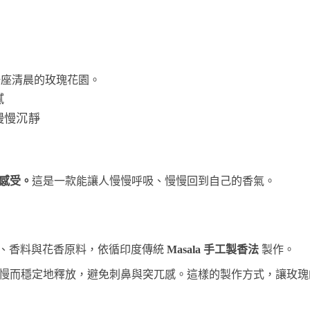
彿走進一座清晨的玫瑰花園。
膩
慢慢沉靜
感受。
這是一款能讓人慢慢呼吸、慢慢回到自己的香氣。
然植物粉末、香料與花香原料，依循印度傳統
Masala 手工製香法
製作。
慢而穩定地釋放，避免刺鼻與突兀感。這樣的製作方式，讓玫瑰