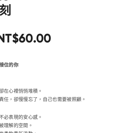
刻
NT$
60
.
00
接住的你
卻在心裡悄悄堆積。
責任，卻慢慢忘了，自己也需要被照顧。
不必表現的安心感。
被理解的空間。