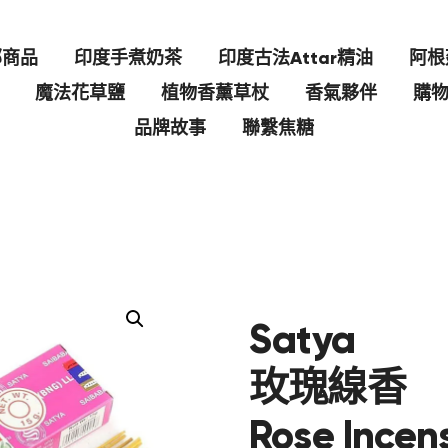
部商品
印度手煮奶茶
印度古法Attar精油
阿根
魔法花草鹽
植物香薰草杖
香氣夥伴
購
品牌故事
聯繫焦糖
Satya
玫瑰線香
Rose Incen