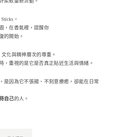
許柔軟重新流動。
 Sticks，
園，在香氣裡，提醒你
復的開始。
然、文化與精神層次的尊重。
時，重視的是它是否真正貼近生活與情緒。
，是因為它不張揚、不刻意療癒，卻能在日常
待自己
的人。