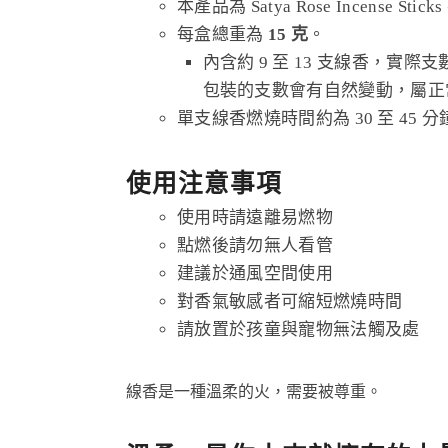
本產品為 Satya Rose Incense Sti
每盒總重為
15 克
。
內含約 9 至 13 支線香，
包裝的支數會有自然變動，屬正
單支線香燃燒時間約為 30 至 4
使用注意事項
使用時請遠離易燃物
點燃後請勿無人看管
建議於通風空間使用
對香氣敏感者可縮短燃燒時間
請放置於孩童與寵物無法觸及處
線香是一種溫柔的火，需要被尊重。