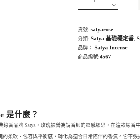
satyarose
貨號:
Satya 基礎穩定香
分類:
,
Satya Incense
品牌：
4567
商品編號:
nse 是什麼？
icks 來自印度經典線香品牌 Satya，玫瑰被譽為調香師的靈感繆思，
而是將玫瑰的柔軟、包容與平衡感，轉化為適合日常陪伴的香氣。它