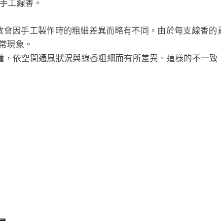
cks 手工線香。
實際支數會因手工製作時的粗細差異而略有不同。由於每支線香的
常現象。
5 分鐘，依空間通風狀況與線香粗細而有所差異。這樣的不一